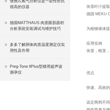
便携式氧气分析仪是一款性价比
块茎叶汁提取仪 tu
很高的仪器
德国 MEKU Ord
德国MATTHAUS 肉质眼肌面积
分析系统安装调试与维护技巧
为植物液体
应用实例
多多了解胴体肉质温度测定仪实
用性及作用
块茎，根茎，
Preg-Tone IIPlus型猪用超声波
测孕仪
优点
快速、高效
设定两档不
操作简单方