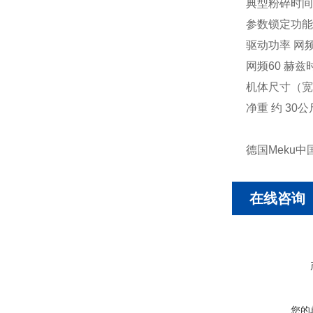
典型粉碎时间
参数锁定功能
驱动功率 网频
网频60 赫兹
机体尺寸（宽x高
净重 约 30公
德国Meku中
在线咨询
您的