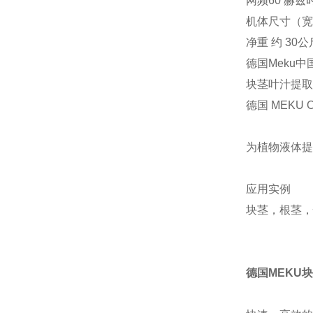
网频60 赫兹
机体尺寸（宽x高
净重 约 30公
德国Meku中
块茎叶汁提取仪 tu
德国 MEKU Ord
为植物液体
应用实例
块茎，根茎，
德国MEKU