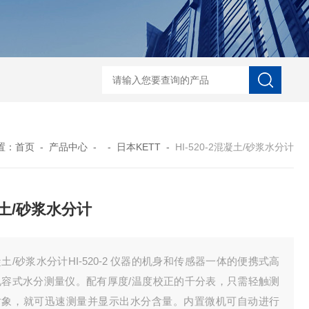
河马精子分析仪
公马精子分析仪
种马精子分析仪
马精子分析仪
公猪精
置：
首页
-
产品中心
- -
日本KETT
-
HI-520-2混凝土/砂浆水分计
土/砂浆水分计
土/砂浆水分计HI-520-2 仪器的机身和传感器一体的便携式高
电容式水分测量仪。配有厚度/温度校正的千分表，只需轻触测
对象，就可迅速测量并显示出水分含量。内置微机可自动进行