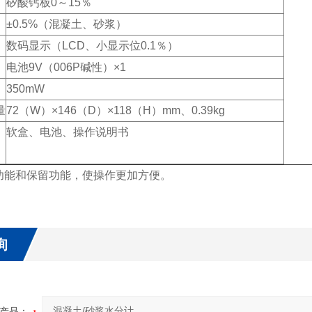
矽酸钙板0～15％
±0.5%（混凝土、砂浆）
数码显示（LCD、小显示位0.1％）
电池9V（006P碱性）×1
350mW
量
72（W）×146（D）×118（H）mm、0.39kg
软盒、电池、操作说明书
功能和保留功能，使操作更加方便。
询
产品：