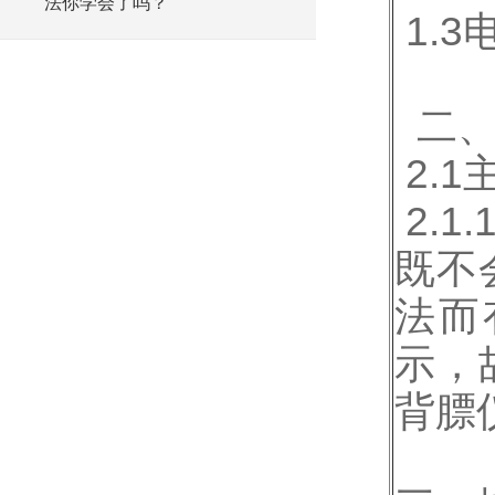
法你学会了吗？
1.3
二
2.
2.
既不
法而
示，
背膘