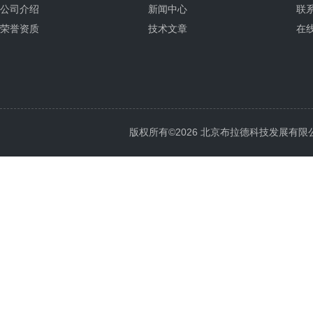
公司介绍
新闻中心
联
荣誉资质
技术文章
在
版权所有©2026 北京布拉德科技发展有限公司 Al