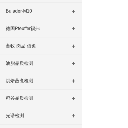
Bulader-M10
德国Pfeuffer福弗
畜牧·肉品·蛋禽
油脂品质检测
烘焙蒸煮检测
稻谷品质检测
光谱检测