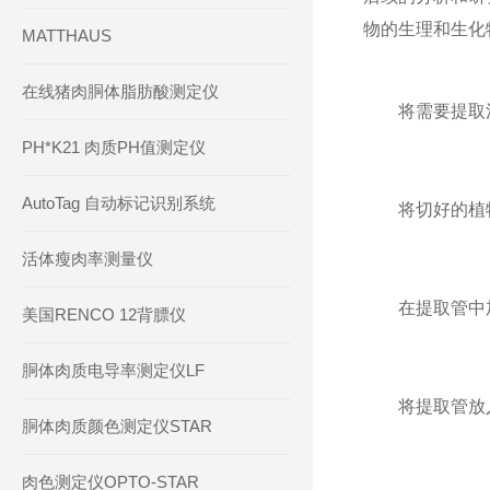
物的生理和生化
MATTHAUS
在线猪肉胴体脂肪酸测定仪
将需要提取汁
PH*K21 肉质PH值测定仪
AutoTag 自动标记识别系统
将切好的植物
活体瘦肉率测量仪
在提取管中加
美国RENCO 12背膘仪
胴体肉质电导率测定仪LF
将提取管放入
胴体肉质颜色测定仪STAR
肉色测定仪OPTO-STAR