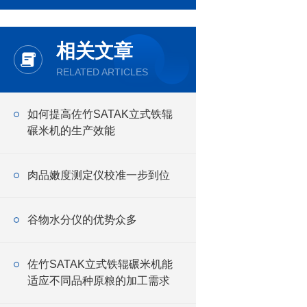
相关文章
RELATED ARTICLES
如何提高佐竹SATAK立式铁辊
碾米机的生产效能
肉品嫩度测定仪校准一步到位
谷物水分仪的优势众多
佐竹SATAK立式铁辊碾米机能
适应不同品种原粮的加工需求