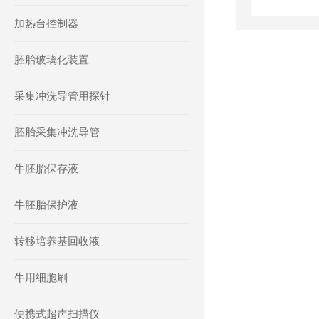
加热台控制器
胚胎玻璃化装置
采集冲洗导管用探针
胚胎采集冲洗导管
牛胚胎保存液
牛胚胎保护液
转移培养基回收液
牛用细胞刷
便携式超声扫描仪