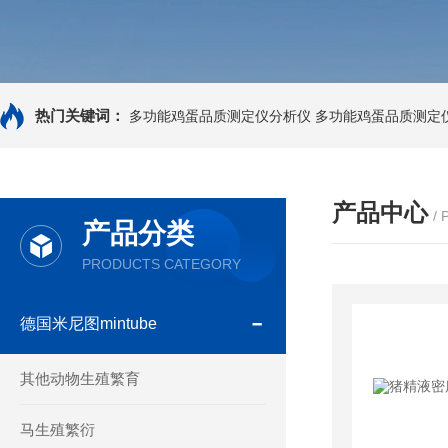
热门关键词：
多功能鸡蛋品质测定仪分析仪
多功能鸡蛋品质测定
产品中心
/
产品分类
PRODUCTS CATEGORY
德国米尼图mintube
其他动物生殖繁育
马生殖繁衍