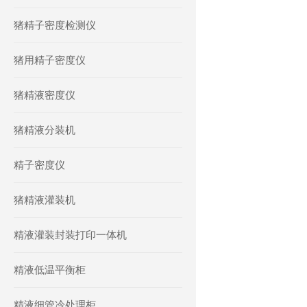
猪精子密度检测仪
猪用精子密度仪
猪精液密度仪
猪精液分装机
精子密度仪
猪精液灌装机
精液灌装封装打印一体机
精液低温平衡柜
精液细管冷处理柜