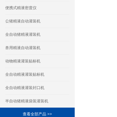
便携式精液密度仪
公猪精液自动灌装机
全自动猪精液灌装机
兽用精液自动灌装机
动物精液灌装贴标机
全自动精液灌装贴标机
全自动精液灌装封口机
半自动猪精液袋装灌装机
查看全部产品 >>