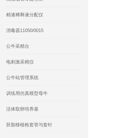
精液稀释液分配仪
消毒器11050/0015
公牛采精台
电刺激采精仪
公牛站管理系统
训练用仿真模型母牛
活体取卵培养基
胚胎移植枪套管与套针