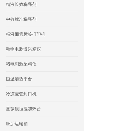
精液长效稀释剂
中效标准稀释剂
精液细管标签打印机
动物电刺激采精仪
猪电刺激采精仪
恒温加热平台
冷冻麦管封口机
显微镜恒温加热台
胚胎运输箱