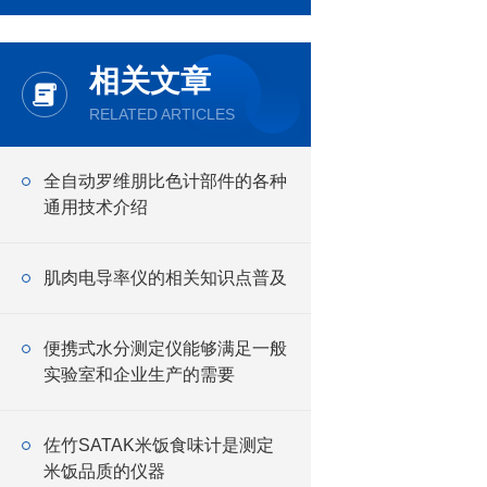
相关文章
RELATED ARTICLES
全自动罗维朋比色计部件的各种
通用技术介绍
肌肉电导率仪的相关知识点普及
便携式水分测定仪能够满足一般
实验室和企业生产的需要
佐竹SATAK米饭食味计是测定
米饭品质的仪器