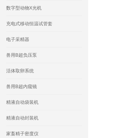
数字型动物X光机
充电式移动恒温试管套
电子采精器
兽用B超负压泵
活体取卵系统
兽用B超内窥镜
精液自动袋装机
精液自动封装机
家畜精子密度仪