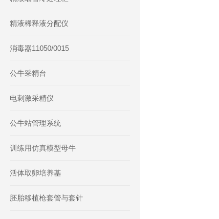
精液稀释液分配仪
消毒器11050/0015
公牛采精台
电刺激采精仪
公牛站管理系统
训练用仿真模型母牛
活体取卵培养基
胚胎移植枪套管与套针