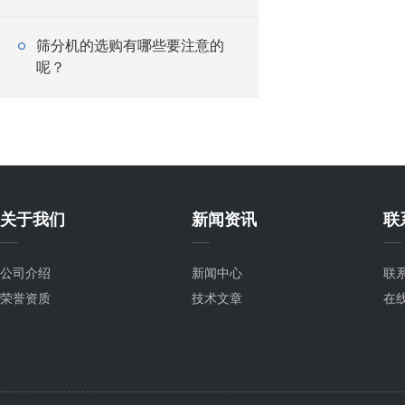
筛分机的选购有哪些要注意的
呢？
关于我们
新闻资讯
联
公司介绍
新闻中心
联
荣誉资质
技术文章
在