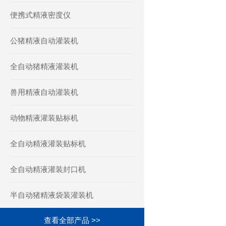
便携式精液密度仪
公猪精液自动灌装机
全自动猪精液灌装机
兽用精液自动灌装机
动物精液灌装贴标机
全自动精液灌装贴标机
全自动精液灌装封口机
半自动猪精液袋装灌装机
查看全部产品 >>