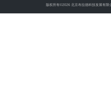
版权所有©2026 北京布拉德科技发展有限公司 Al