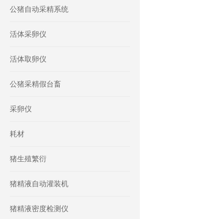
公猪自动采精系统
活体采卵仪
活体取卵仪
公猪采精假台畜
采卵仪
耗材
猪生殖繁衍
猪精液自动灌装机
猪精液密度检测仪