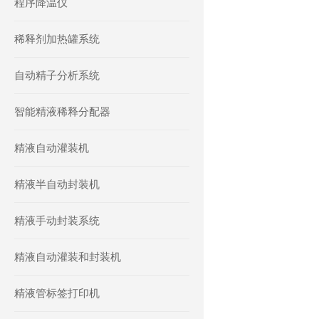
程序降温仪
稀释剂加热罐系统
自动精子分析系统
智能精液稀释分配器
精液自动灌装机
精液半自动封装机
精液手动封装系统
精液自动灌装和封装机
精液管标签打印机