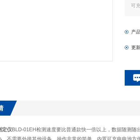
可
方
产
更
情
测定仪
BLD-01EH检测速度要比普通款快一倍以上，数据随测
热，不需要外接其他设备，操作非常的简单，内置可充电电池方