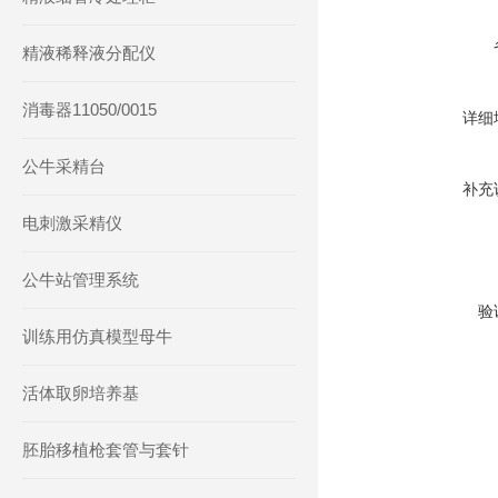
精液稀释液分配仪
消毒器11050/0015
详细
公牛采精台
补充
电刺激采精仪
公牛站管理系统
验
训练用仿真模型母牛
活体取卵培养基
胚胎移植枪套管与套针