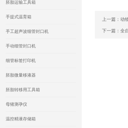
胚胎运输工具箱
手提式温育箱
上一篇：
动
下一篇：
全
手工超声波细管封口机
手动细管封口机
细管标签打印机
胚胎微量移液器
胚胎转移用工具箱
母猪测孕仪
温控精液存储箱