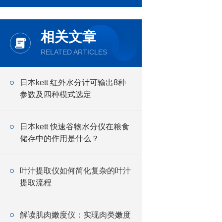
相关文章
RELATED ARTICLES
日本kett 红外水分计可输出8种
参数及四种模式选定
日本kett 快速谷物水分仪在粮食
储存中的作用是什么？
叶汁提取仪如何简化复杂的叶汁
提取流程
解读肌肉嫩度仪：实现肉类嫩度