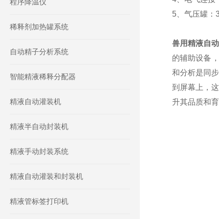
程序降温仪
5、气压罐：3
稀释剂加热罐系统
兽用精液自动
自动精子分析系统
的辅助设备，
和分析是同步
智能精液稀释分配器
到屏幕上，这
精液自动灌装机
升其品质和育
精液半自动封装机
精液手动封装系统
精液自动灌装和封装机
精液管标签打印机