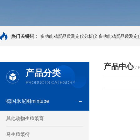
热门关键词：
多功能鸡蛋品质测定仪分析仪
多功能鸡蛋品质测定
产品中心
/
产品分类
PRODUCTS CATEGORY
德国米尼图mintube
其他动物生殖繁育
马生殖繁衍