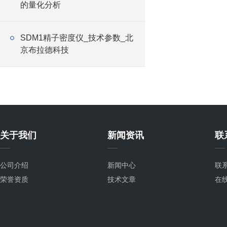
的量化分析
SDM1精子密度仪_技术参数_北
京布拉德科技
关于我们
新闻资讯
联
公司介绍
新闻中心
联
荣誉资质
技术文章
在