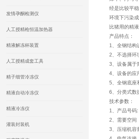
经是比较平稳
发情孕酮检测仪
环境下污染成
比猪用的精液
人工授精枪恒温加热器
产品特点：
精液解冻杯装置
1、全钢结构
2、不选择环
人工授精成套工具
3、设备属于
4、设备的应
精子细管冷冻仪
5、全钢底座
6、分类式数
精液自动冷冻仪
技术参数：
精液冷冻仪
1、产品号码: 1
2、需要空间：7
灌装封装机
3、压缩机容量：
4、电气连接：23