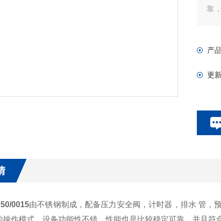
靠
及
产
更
情
0/0015
由不锈钢制成，配备压力安全阀，计时器，排水 管，
的操作模式，设备功能性不错，性能也是比较稳定可靠，并且
符