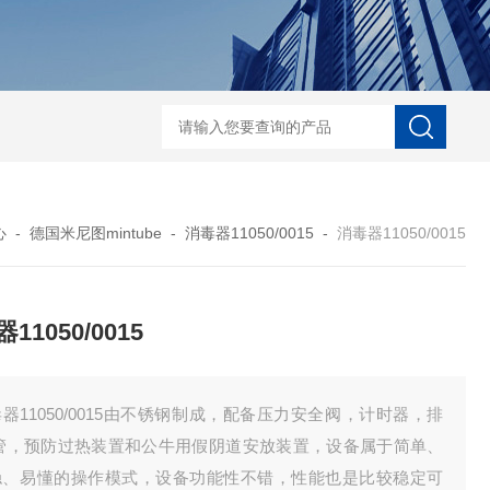
河马精子分析仪
公马精子分析仪
种马精子分析仪
马精子分析仪
公猪精
心
-
德国米尼图mintube
-
消毒器11050/0015
-
消毒器11050/0015
11050/0015
器11050/0015由不锈钢制成，配备压力安全阀，计时器，排
 管，预防过热装置和公牛用假阴道安放装置，设备属于简单、
稳、易懂的操作模式，设备功能性不错，性能也是比较稳定可