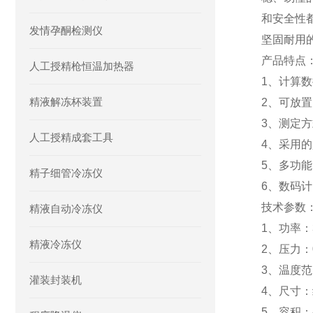
和安全性
发情孕酮检测仪
坚固耐用
产品特点
人工授精枪恒温加热器
1、计算
精液解冻杯装置
2、可放置
3、测定
人工授精成套工具
4、采用
5、多功能
精子细管冷冻仪
6、数码计
技术参数
精液自动冷冻仪
1、功率：
精液冷冻仪
2、压力：0
3、温度范
灌装封装机
4、尺寸：约
5、容积：