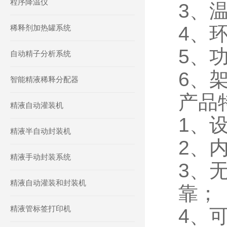
程序降温仪
3、
温
4、环
稀释剂加热罐系统
5、
功
自动精子分析系统
6、架
智能精液稀释分配器
产品
精液自动灌装机
1、
精液半自动封装机
2、
精液手动封装系统
3、
精液自动灌装和封装机
靠；
精液管标签打印机
4、