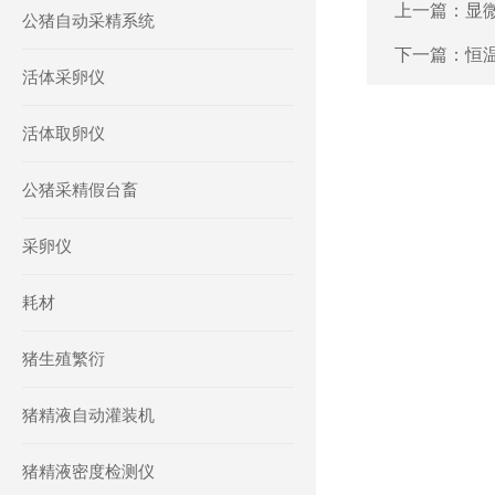
上一篇：
显
公猪自动采精系统
下一篇：
恒
活体采卵仪
活体取卵仪
公猪采精假台畜
采卵仪
耗材
猪生殖繁衍
猪精液自动灌装机
猪精液密度检测仪