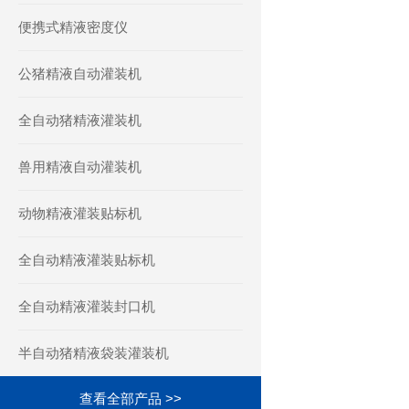
便携式精液密度仪
公猪精液自动灌装机
全自动猪精液灌装机
兽用精液自动灌装机
动物精液灌装贴标机
全自动精液灌装贴标机
全自动精液灌装封口机
半自动猪精液袋装灌装机
查看全部产品 >>