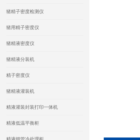
猪精子密度检测仪
猪用精子密度仪
猪精液密度仪
猪精液分装机
精子密度仪
猪精液灌装机
精液灌装封装打印一体机
精液低温平衡柜
精液细管冷处理柜