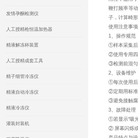
鞭打频率等动
发情孕酮检测仪
子，计算畸形
使用注意事项
人工授精枪恒温加热器
1、操作规范
精液解冻杯装置
①样本采集后
②使用专用四
人工授精成套工具
③检测前混匀
2、设备维护
精子细管冷冻仪
①每次使用后
②定期用标准
精液自动冷冻仪
③避免接触腐
精液冷冻仪
3、故障处理
①若显示“吸光
灌装封装机
② 屏幕闪烁
产品特点与设