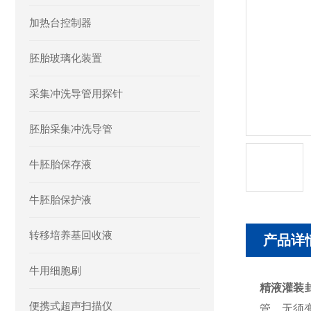
加热台控制器
胚胎玻璃化装置
采集冲洗导管用探针
胚胎采集冲洗导管
牛胚胎保存液
牛胚胎保护液
转移培养基回收液
产品详
牛用细胞刷
精液灌装
便携式超声扫描仪
管，无须