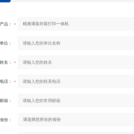
产品：
单位：
姓名：
电话：
邮箱：
省份：