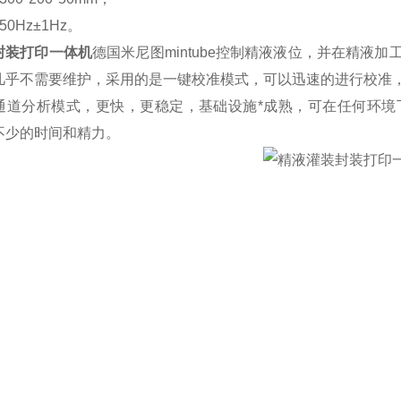
0Hz±1Hz。
封装打印一体机
德国米尼图mintube控制精液液位，并在精
几乎不需要维护，采用的是一键校准模式，可以迅速的进行校
准
通道分析模式，更快，更稳定，基础设施*成熟，可在任何环境
不少的时间和精力。