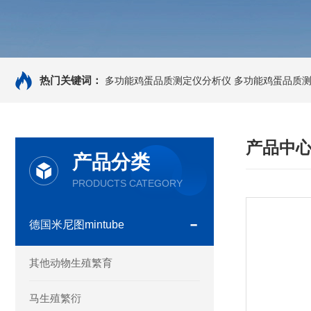
热门关键词：
多功能鸡蛋品质测定仪分析仪
多功能鸡蛋品质
产品中
产品分类
PRODUCTS CATEGORY
德国米尼图mintube
其他动物生殖繁育
马生殖繁衍