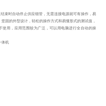
液加工结束时自动停止供应细管，无需连接电源就可有操作，易
，坚固的外型设计，轻松的操作方式和易懂形式的测试值，
下使用，应用范围较为广泛，可以用电脑进行全自动的操