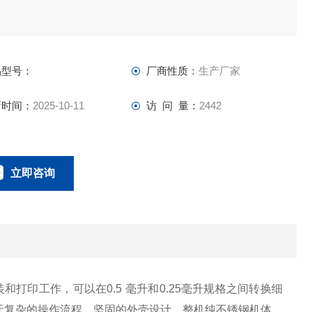
品型号：
厂商性质：
生产厂家
新时间：
2025-10-11
访 问 量：
2442
立即咨询
010-64842621
联系电话：
装和打印工作，可以在0.5 毫升和0.25毫升规格之间转换细
无复杂的操作流程，坚固的外壳设计，整机纯不锈钢机体，