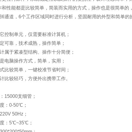
作和性能都是比较简单，简装而实用的方式，操作也是很简单的
用6通道，6个工作区域同时进行分析，坚固耐用的外型和简单的
：
其它控制单元，仅需要标准计算机；
稳定可靠，技术成熟，操作简单；
设计属于紧凑型结构、操作十分简便；
的是电脑操作方式，简单，实用；
模式比较简单，一键校准节省时间；
设计比较轻巧，方便外出携带工作。
：
：15000支细管；
度：0-50℃；
20V 50Hz；
度：5℃~35℃；
00*200*50mm；