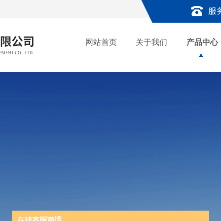
服
网站首页
关于我们
产品中心