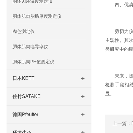
胴体肉质温度测定仪
四、优势
胴体肌肉脂肪厚度测定仪
肉色测定仪
剪切力仪在
主观性。其
胴体肌肉电导率仪
类研究中的
胴体肌肉PH值测定仪
未来，随着
日本KETT
检测手段相
显。
佐竹SATAKE
德国Pfeuffer
上一篇：
环境生态