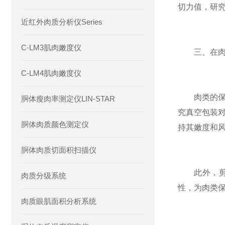
切力值，研
近红外肉质分析仪Series
C-LM3肌肉嫩度仪
三、在肉类
C-LM4肌肉嫩度仪
肉类的保鲜
胴体瘦肉率测定仪LIN-STAR
究真空包装
胴体肉质颜色测定仪
持其嫩度和
胴体肉质切面积扫描仪
此外，剪切
肉质分级系统
性，为肉类
肉质眼肌面积分析系统