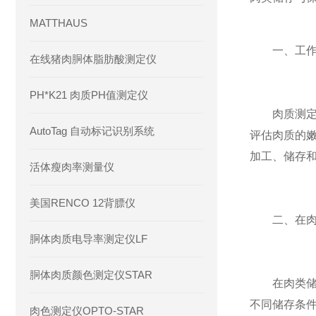
MATTHAUS
一、工作
在线猪肉胴体脂肪酸测定仪
PH*K21 肉质PH值测定仪
肉质测定剪
AutoTag 自动标记识别系统
评估肉质的
加工、储存
活体瘦肉率测量仪
美国RENCO 12背膘仪
二、在肉
胴体肉质电导率测定仪LF
胴体肉质颜色测定仪STAR
在肉类储存
不同储存条
肉色测定仪OPTO-STAR