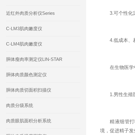
近红外肉质分析仪Series
3.可个性化定
C-LM3肌肉嫩度仪
4.低成本、易
C-LM4肌肉嫩度仪
胴体瘦肉率测定仪LIN-STAR
在生物医学中
胴体肉质颜色测定仪
胴体肉质切面积扫描仪
1.男性生殖
肉质分级系统
肉质眼肌面积分析系统
精液细管打印
境，促进精子发