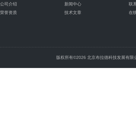
公司介绍
新闻中心
联
荣誉资质
技术文章
在
版权所有©2026 北京布拉德科技发展有限公司 Al