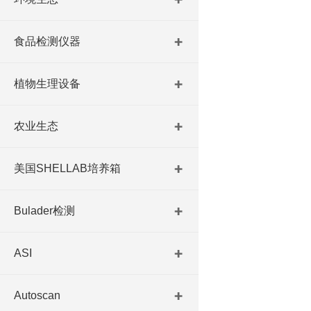
食品检测仪器
植物生理设备
农业生态
美国SHELLAB培养箱
Bulader检测
ASI
Autoscan