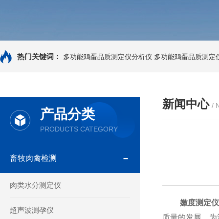
热门关键词：
多功能鸡蛋品质测定仪分析仪
多功能鸡蛋品质测定
新闻中心
/
产品分类
PRODUCTS CATEGORY
畜牧肉禽检测
肉类水分测定仪
嫩度测定
超声波测孕仪
质量的发展，为