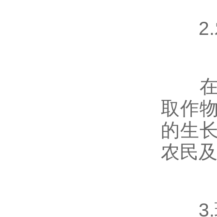
2.
在农
取作
的生
农民
3.