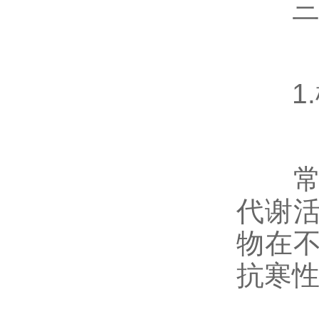
三
1.
常用
代谢
物在
抗寒