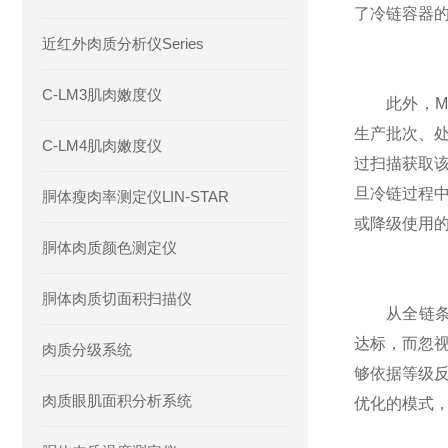
了冷链容器
近红外肉质分析仪Series
C-LM3肌肉嫩度仪
此外，MA
生产批次、
C-LM4肌肉嫩度仪
过扫描获取
旦冷链过程
胴体瘦肉率测定仪LIN-STAR
或降级使用
胴体肉质颜色测定仪
胴体肉质切面积扫描仪
从全链条效
达标，而忽
肉质分级系统
够依据等级
肉质眼肌面积分析系统
优化的模式