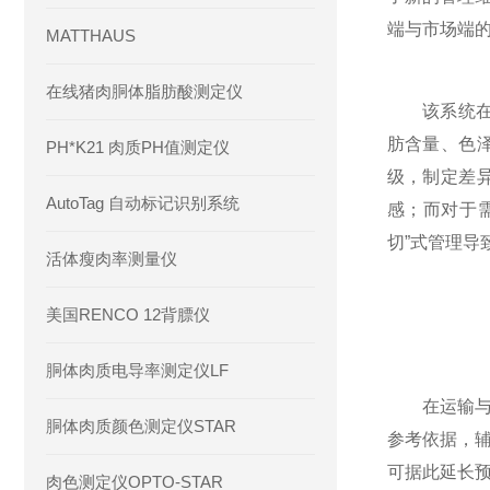
端与市场端
MATTHAUS
在线猪肉胴体脂肪酸测定仪
该系统在冷
肪含量、色
PH*K21 肉质PH值测定仪
级，制定差
AutoTag 自动标记识别系统
感；而对于
切”式管理导
活体瘦肉率测量仪
美国RENCO 12背膘仪
胴体肉质电导率测定仪LF
在运输与仓
胴体肉质颜色测定仪STAR
参考依据，
可据此延长
肉色测定仪OPTO-STAR