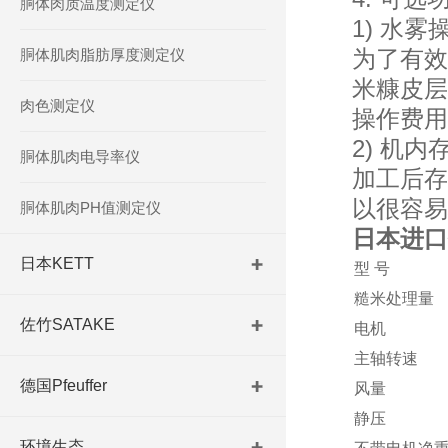
胴体肉质温度测定仪
1) 水雾
为了有效
胴体肌肉脂肪厚度测定仪
米糠皮层
肉色测定仪
操作费用
2) 机
胴体肌肉电导率仪
加工后存
以很容易
胴体肌肉PH值测定仪
日本进口
日本KETT
型 号
糙米处理量
佐竹SATAKE
电机
主轴转速
德国Pfeuffer
风量
静压
环境生态