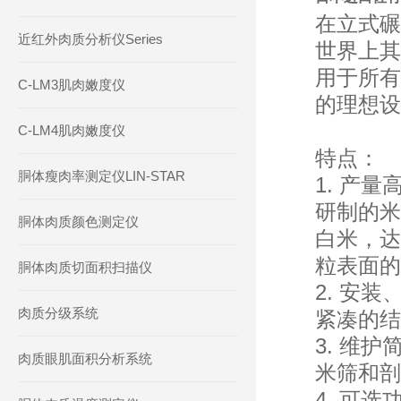
在立式碾
近红外肉质分析仪Series
世界上其
用于所有
C-LM3肌肉嫩度仪
的理想设
C-LM4肌肉嫩度仪
特点：
胴体瘦肉率测定仪LIN-STAR
1. 产
研制的米
胴体肉质颜色测定仪
白米，达
粒表面的
胴体肉质切面积扫描仪
2. 安
肉质分级系统
紧凑的结
3. 维护
肉质眼肌面积分析系统
米筛和剖
4. 可选