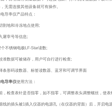
器，无需连接其他设备就可有操作。
导率仪产品特点：
割地和冷冻地点使用;
屠宰号等信息;
锈钢电极LF-Star读数;
准数据可被储存，用户可自行进行检查;
条形码读数器、标签读数器、蓝牙和可调节界面
肉电导率仪
使用方法：
，检查表针是否指零，如不指零，可调整表头调整螺丝，使表
线的插头被1插入仪器的电源孔（在仪器的背面）后，开启电源