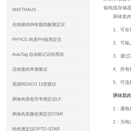
输电缆存储
MATTHAUS
胴体肌肉电
在线猪肉胴体脂肪酸测定仪
1、可在切
PH*K21 肉质PH值测定仪
2、可输入
AutoTag 自动标记识别系统
3、通过2个不
活体瘦肉率测量仪
4、所有校
5、可选择
美国RENCO 12背膘仪
胴体肌
胴体肉质电导率测定仪LF
1：通电前
胴体肉质颜色测定仪STAR
2：当电源
肉色测定仪OPTO-STAR