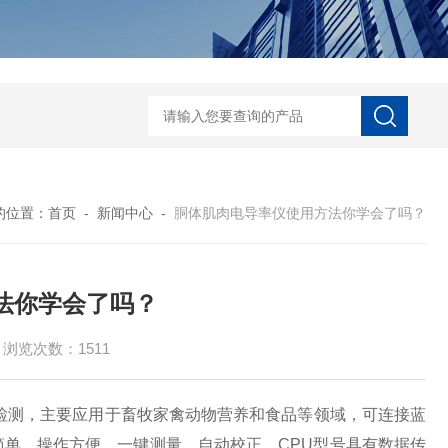
河马精子分析仪
公马精子分析仪
种马精子分析仪
马精子分析仪
公猪精
的位置：
首页
-
新闻中心
-
胴体肌肉电导率仪使用方法你学会了吗？
法你学会了吗？
浏览次数：1511
的检测，主要应用于畜牧家禽动物营养和食品等领域，可连接蓝
单，操作方便，一键测量，自动校正，CPU型号具有数据传