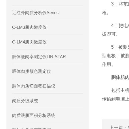
3：将范围
近红外肉质分析仪Series
程。
4：把电极
C-LM3肌肉嫩度仪
拔即可。
C-LM4肌肉嫩度仪
5：被测定
型电极；被测
胴体瘦肉率测定仪LIN-STAR
作用。
胴体肉质颜色测定仪
胴体肌
胴体肉质切面积扫描仪
包括主机，
传输到电脑上
肉质分级系统
肉质眼肌面积分析系统
上一篇：