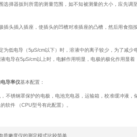
选择器扳到所需的测量范围，如不知被测量的大小，应先调至
插头插入插座，使插头的凹槽对准插座的凸槽，然后用食指按
为低电导（5μS/cm以下）时，溶液中的离子较少，为了减少
液电导在5μS/cm以上时，电解作用明显，电极的极化作用显
肉电导率仪
基本配置：
不锈钢罩保护的电极，电池充电器，运输箱，校准缓冲液，储
的软件 （CPU型号有此配置）。
肉质嫩度仪的测定模式比较简单