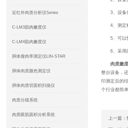
近红外肉质分析仪Series
3、设备体
4、测定模
C-LM3肌肉嫩度仪
5、可以快
C-LM4肌肉嫩度仪
6、采用的
胴体瘦肉率测定仪LIN-STAR
肉质嫩
胴体肉质颜色测定仪
整台设备，
印测定后的
胴体肉质切面积扫描仪
个行业都简
肉质分级系统
肉质眼肌面积分析系统
上一篇：