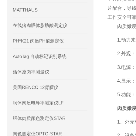
片配合，导
MATTHAUS
工作安全可
在线猪肉胴体脂肪酸测定仪
肉质嫩度
1.动力来
PH*K21 肉质PH值测定仪
2.外观：
AutoTag 自动标记识别系统
3.电源：
活体瘦肉率测量仪
4.显示：
美国RENCO 12背膘仪
5.功能：
胴体肉质电导率测定仪LF
肉质嫩
胴体肉质颜色测定仪STAR
1、外壳材
肉色测定仪OPTO-STAR
2、设备的