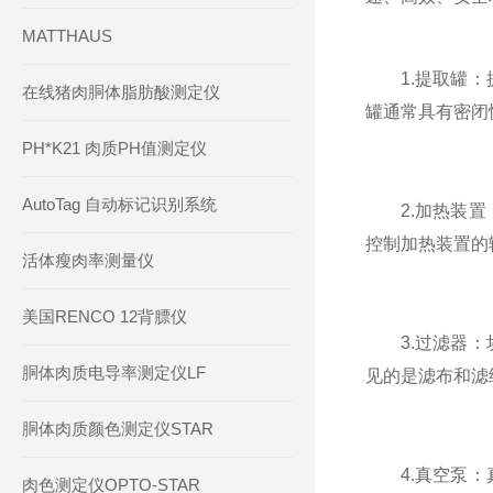
MATTHAUS
1.提取罐：提
在线猪肉胴体脂肪酸测定仪
罐通常具有密闭
PH*K21 肉质PH值测定仪
AutoTag 自动标记识别系统
2.加热装置：
控制加热装置的
活体瘦肉率测量仪
美国RENCO 12背膘仪
3.过滤器：块
胴体肉质电导率测定仪LF
见的是滤布和滤
胴体肉质颜色测定仪STAR
4.真空泵：真
肉色测定仪OPTO-STAR