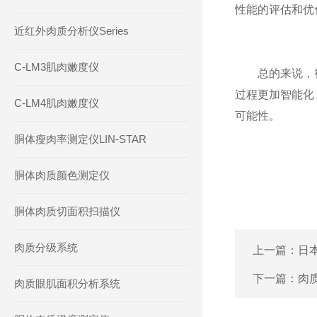
性能的评估和优
近红外肉质分析仪Series
C-LM3肌肉嫩度仪
总的来说，
过程更加智能化
C-LM4肌肉嫩度仪
可能性。
胴体瘦肉率测定仪LIN-STAR
胴体肉质颜色测定仪
胴体肉质切面积扫描仪
肉质分级系统
上一篇：
日
下一篇：
肉
肉质眼肌面积分析系统