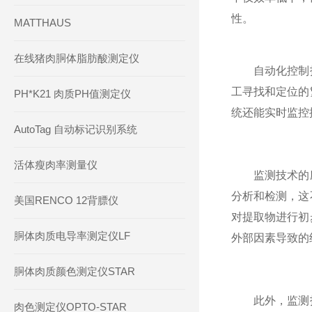
性。
MATTHAUS
在线猪肉胴体脂肪酸测定仪
自动化控制技
工寻找和定位的
PH*K21 肉质PH值测定仪
统还能实时监控
AutoTag 自动标记识别系统
活体瘦肉率测量仪
监测技术的应
分析和检测，这
美国RENCO 12背膘仪
对提取物进行初
胴体肉质电导率测定仪LF
外部因素导致的
胴体肉质颜色测定仪STAR
此外，监测技
肉色测定仪OPTO-STAR