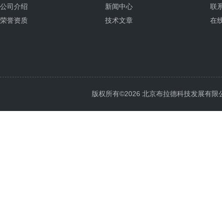
公司介绍
新闻中心
联
荣誉资质
技术文章
在
版权所有©2026 北京布拉德科技发展有限公司 Al